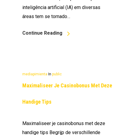
inteligência artificial (IA) em diversas
áreas tem se tornado…
Continue Reading
mediapimienta
In
public
Maximaliseer Je Casinobonus Met Deze
Handige Tips
Maximaliseer je casinobonus met deze
handige tips Begrijp de verschillende