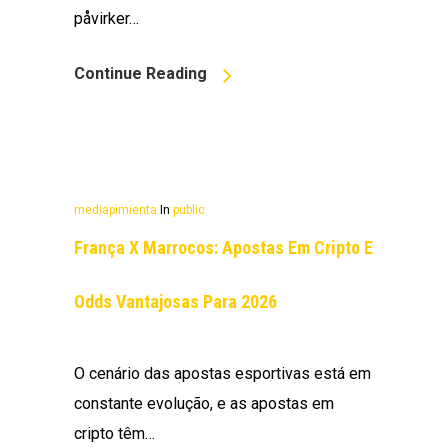
påvirker…
Continue Reading
mediapimienta
In
public
França X Marrocos: Apostas Em Cripto E
Odds Vantajosas Para 2026
O cenário das apostas esportivas está em
constante evolução, e as apostas em
cripto têm…